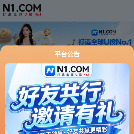
平台公告
!秉持信誉至上，心系用户，为您呈现非凡体验，品质卓越
+
1%
还没有登录
录/注册后查看
存款
取款
APP下载
更