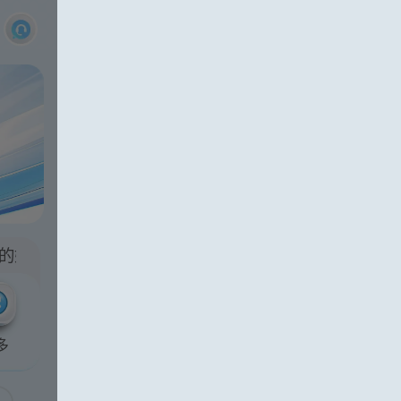
的娱乐平台！加入N1！即刻注册，即享超值迎新豪礼！始
多