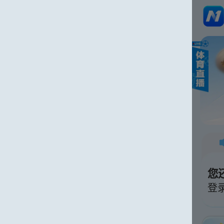
🎉欢迎莅临N1全球顶尖娱乐U投平台!秉持
您
登