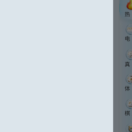
热
电
真
体
棋