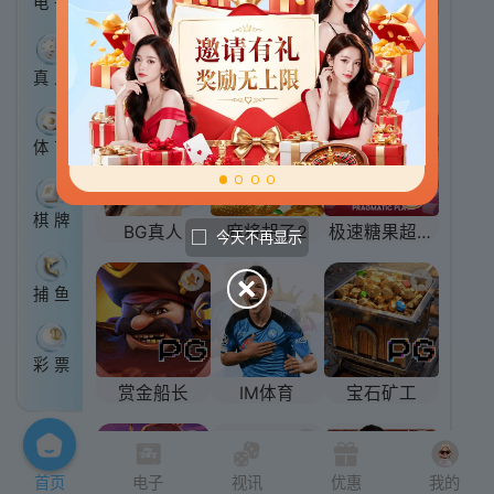
电子
极速糖果1000
麻将胡了
CHOICE真人
真人
体育
棋牌
BG真人
麻将胡了2
极速糖果超级闪耀
今天不再显示
捕鱼
彩票
赏金船长
IM体育
宝石矿工
首页
电子
视讯
优惠
我的