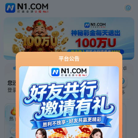
平台公告
娱乐U投平台!秉持信誉至上，心系用户，为您呈现非凡体验，品质卓越的
+
1%
您还没有登录
登录/注册后查看
存款
取款
APP下载
更多
热门
最近
收藏
搜索
热门