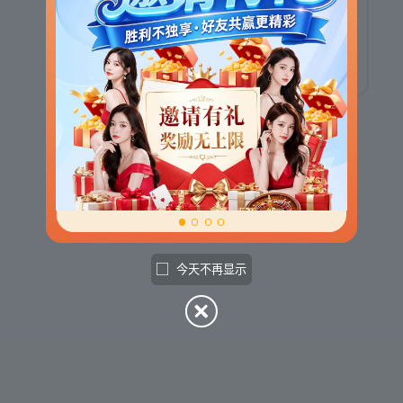
财神捕鱼
赏金女王
炸金花
今天不再显示