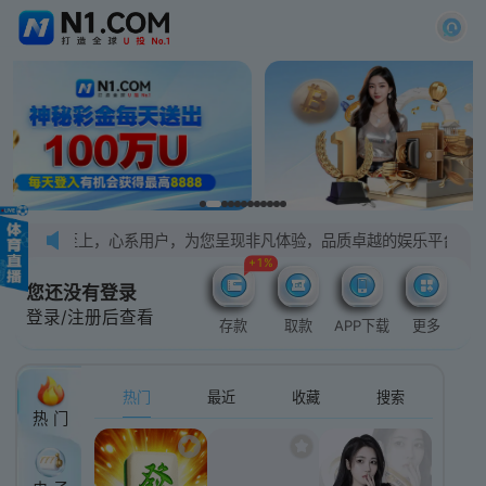
!秉持信誉至上，心系用户，为您呈现非凡体验，品质卓越的娱乐平台！加
+
1%
您还没有登录
登录/注册后查看
存款
取款
APP下载
更多
热门
最近
收藏
搜索
热门