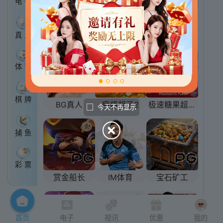
电子
极速糖果1000
麻将胡了
CHOICE真人
真人
体育
棋牌
BG真人
麻将胡了2
极速糖果超级闪耀
今天不再显示
捕鱼
彩票
赏金船长
IM体育
宝石矿工
首页
电子
视讯
优惠
我的