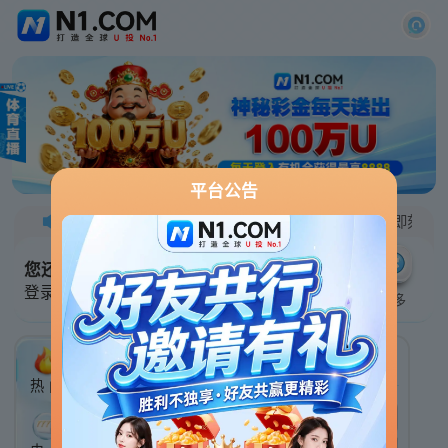
平台公告
，心系用户，为您呈现非凡体验，品质卓越的娱乐平台！加入N1！即刻注
+
1%
您还没有登录
登录/注册后查看
存款
取款
APP下载
更多
热门
最近
收藏
搜索
热门