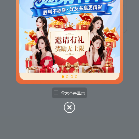
财神捕鱼
赏金女王
炸金花
今天不再显示