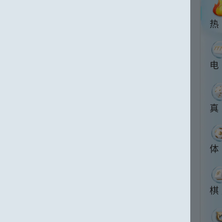
热
电
真
体
棋