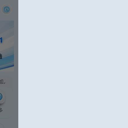
加入N1！即刻注册，即享超值迎新豪礼！始于乐趣，忠于
多