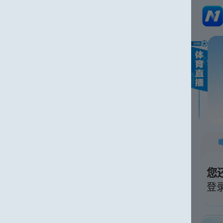
🎉欢迎莅临N1全球顶尖娱乐U投平台!秉持信誉至上
您
登