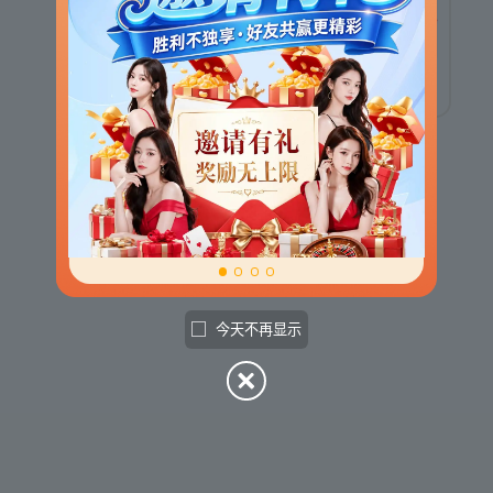
财神捕鱼
赏金女王
炸金花
今天不再显示